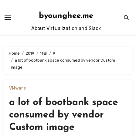
Skip
to
byounghee.me
content
About Virtualization and Slack
Home
2019
11월
9
a lot of bootbank space consumed by vendor Custom
image
VMware
a lot of bootbank space
consumed by vendor
Custom image