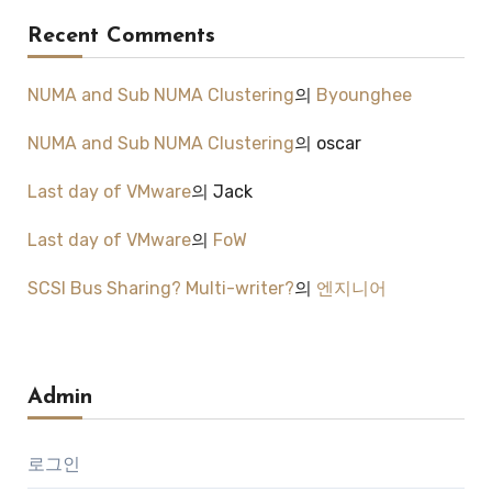
Recent Comments
NUMA and Sub NUMA Clustering
의
Byounghee
NUMA and Sub NUMA Clustering
의
oscar
Last day of VMware
의
Jack
Last day of VMware
의
FoW
SCSI Bus Sharing? Multi-writer?
의
엔지니어
Admin
로그인