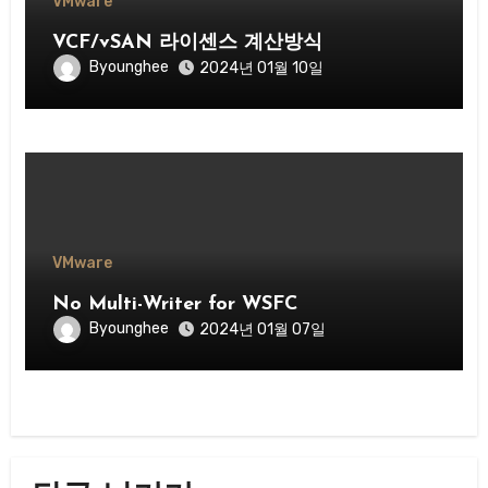
VMware
VCF/vSAN 라이센스 계산방식
Byounghee
2024년 01월 10일
VMware
No Multi-Writer for WSFC
Byounghee
2024년 01월 07일