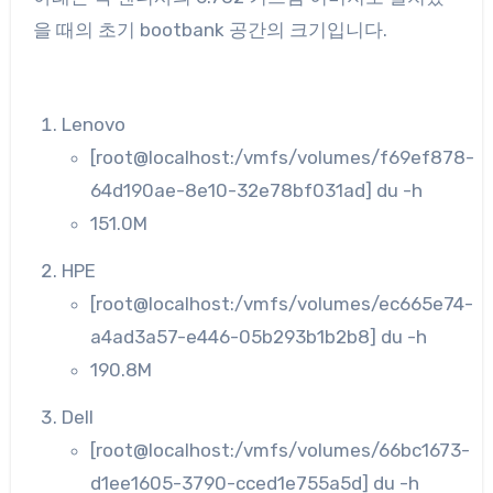
을 때의 초기 bootbank 공간의 크기입니다.
Lenovo
[root@localhost:/vmfs/volumes/f69ef878-
64d190ae-8e10-32e78bf031ad] du -h
151.0M
HPE
[root@localhost:/vmfs/volumes/ec665e74-
a4ad3a57-e446-05b293b1b2b8] du -h
190.8M
Dell
[root@localhost:/vmfs/volumes/66bc1673-
d1ee1605-3790-cced1e755a5d] du -h