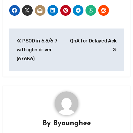
글
PSOD in 6.5/6.7
QnA for Delayed Ack
탐
with igbn driver
색
(67686)
By
Byounghee