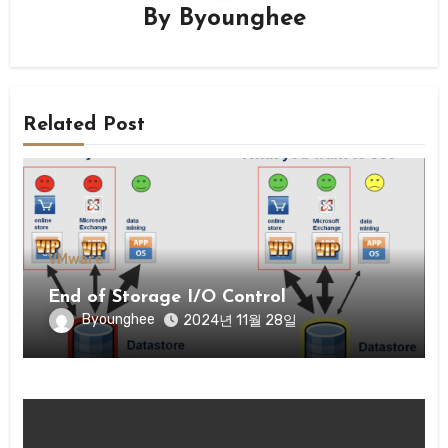
By
Byounghee
Related Post
VMware
End of Storage I/O Control
Byounghee
2024년 11월 28일