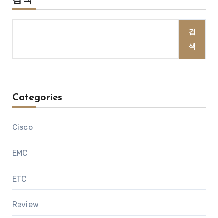
검색
검
색
Categories
Cisco
EMC
ETC
Review