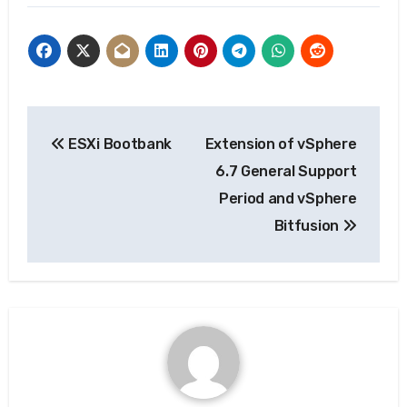
글
ESXi Bootbank
Extension of vSphere
탐
6.7 General Support
색
Period and vSphere
Bitfusion