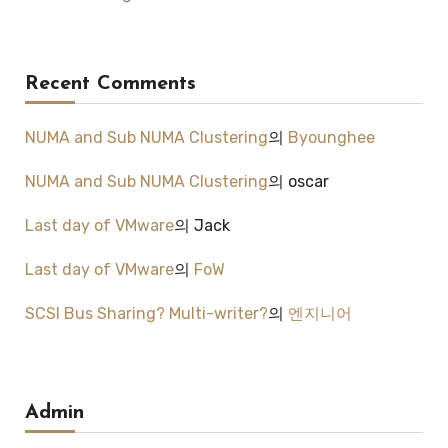
Recent Comments
NUMA and Sub NUMA Clustering
의
Byounghee
NUMA and Sub NUMA Clustering
의
oscar
Last day of VMware
의
Jack
Last day of VMware
의
FoW
SCSI Bus Sharing? Multi-writer?
의
엔지니어
Admin