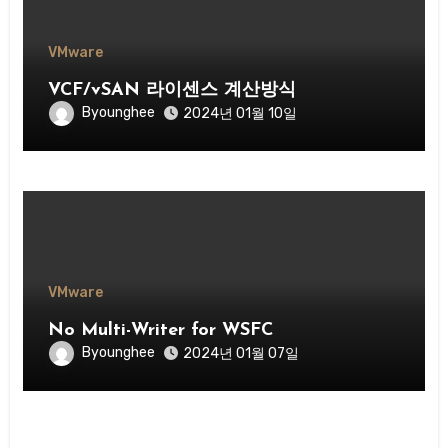
VMware
VCF/vSAN 라이센스 계산방식
Byounghee
2024년 01월 10일
VMware
No Multi-Writer for WSFC
Byounghee
2024년 01월 07일