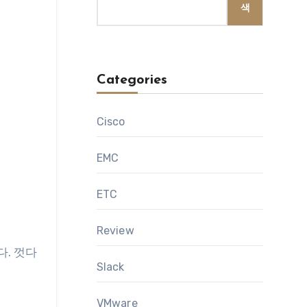
색
Categories
Cisco
EMC
ETC
Review
다. 껏다
Slack
VMware