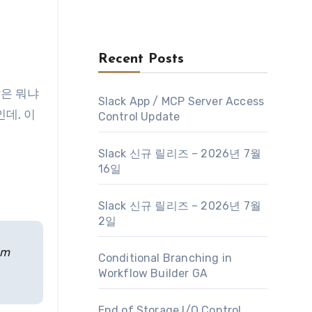
Recent Posts
 말은 뭐냐
Slack App / MCP Server Access
적인데, 이
Control Update
Slack 신규 릴리즈 – 2026년 7월
16일
Slack 신규 릴리즈 – 2026년 7월
2일
em
Conditional Branching in
Workflow Builder GA
End of Storage I/O Control