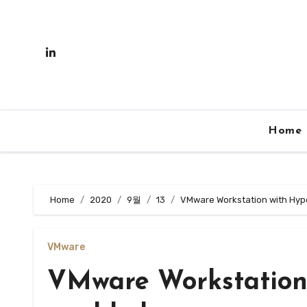
Skip
to
content
Home
Home
2020
9월
13
VMware Workstation with Hyp
VMware
VMware Workstation