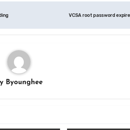
ding
VCSA root password expir
By
Byounghee