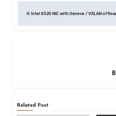
글
Intel X520 NIC with Geneve / VXLAN offloa
탐
색
Related Post