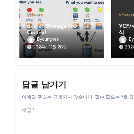
VMware
VMwar
End of Storage I/O
VCF
Control
식
Byounghee
By
2024년 11월 28일
202
답글 남기기
이메일 주소는 공개되지 않습니다.
필수 필드는
*
로 
댓글
*