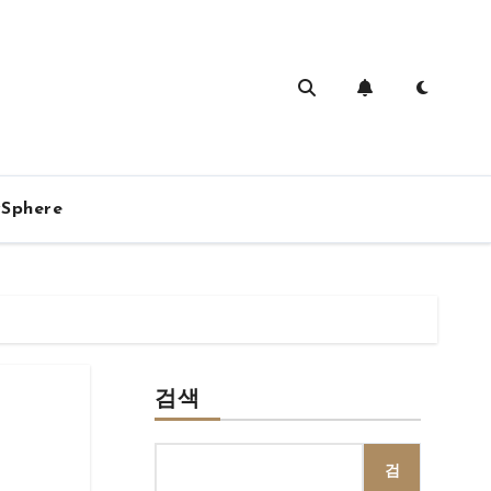
vSphere
검색
검