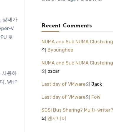
하는 상태가
Recent Comments
per-V
CPU 로
NUMA and Sub NUMA Clustering
의
Byounghee
NUMA and Sub NUMA Clustering
의
oscar
를 사용하
다. WHP
Last day of VMware
의
Jack
Last day of VMware
의
FoW
SCSI Bus Sharing? Multi-writer?
의
엔지니어