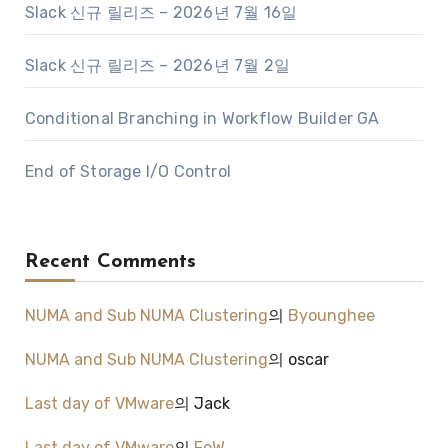
Slack 신규 릴리즈 – 2026년 7월 16일
Slack 신규 릴리즈 – 2026년 7월 2일
Conditional Branching in Workflow Builder GA
End of Storage I/O Control
Recent Comments
NUMA and Sub NUMA Clustering
의
Byounghee
NUMA and Sub NUMA Clustering
의
oscar
Last day of VMware
의
Jack
Last day of VMware
의
FoW