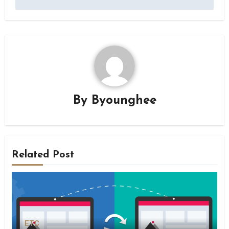
색
By
Byounghee
Related Post
ETC