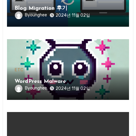
Blog Migration 후기
Byounghee
2024년 11월 02일
ETC
WordPress Malware
Byounghee
2024년 11월 02일