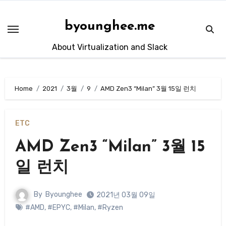
Skip
to
byounghee.me
content
About Virtualization and Slack
Home
2021
3월
9
AMD Zen3 “Milan” 3월 15일 런치
ETC
AMD Zen3 “Milan” 3월 15
일 런치
By
Byounghee
2021년 03월 09일
#AMD
,
#EPYC
,
#Milan
,
#Ryzen