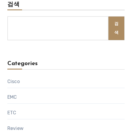
검색
검
색
Categories
Cisco
EMC
ETC
Review