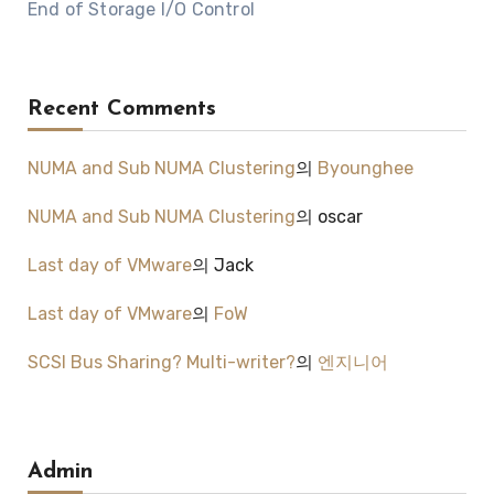
End of Storage I/O Control
Recent Comments
NUMA and Sub NUMA Clustering
의
Byounghee
NUMA and Sub NUMA Clustering
의
oscar
Last day of VMware
의
Jack
Last day of VMware
의
FoW
SCSI Bus Sharing? Multi-writer?
의
엔지니어
Admin