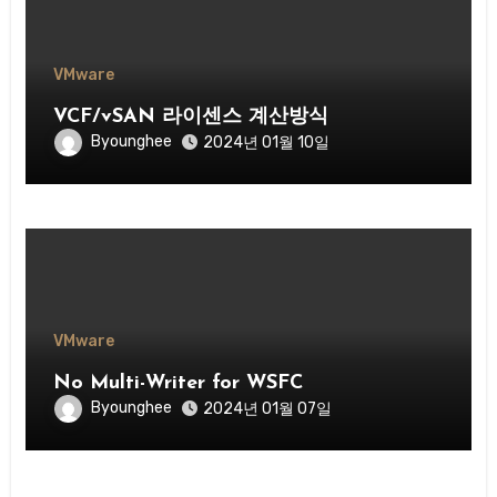
VMware
VCF/vSAN 라이센스 계산방식
Byounghee
2024년 01월 10일
VMware
No Multi-Writer for WSFC
Byounghee
2024년 01월 07일