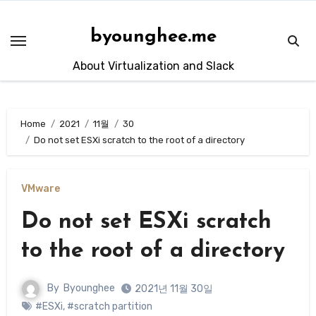
Skip
to
byounghee.me
content
About Virtualization and Slack
Home
2021
11월
30
Do not set ESXi scratch to the root of a directory
VMware
Do not set ESXi scratch
to the root of a directory
By
Byounghee
2021년 11월 30일
#ESXi
,
#scratch partition