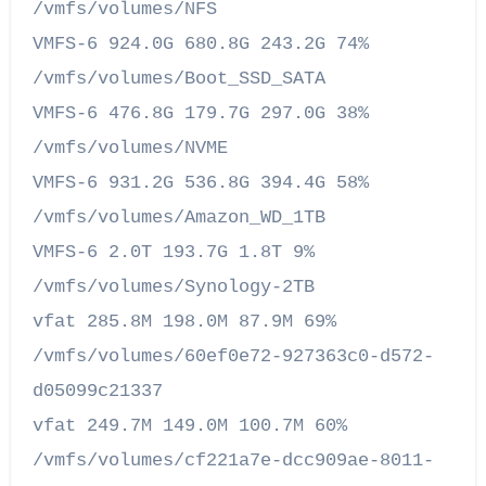
/vmfs/volumes/NFS
VMFS-6 924.0G 680.8G 243.2G 74%
/vmfs/volumes/Boot_SSD_SATA
VMFS-6 476.8G 179.7G 297.0G 38%
/vmfs/volumes/NVME
VMFS-6 931.2G 536.8G 394.4G 58%
/vmfs/volumes/Amazon_WD_1TB
VMFS-6 2.0T 193.7G 1.8T 9%
/vmfs/volumes/Synology-2TB
vfat 285.8M 198.0M 87.9M 69%
/vmfs/volumes/60ef0e72-927363c0-d572-
d05099c21337
vfat 249.7M 149.0M 100.7M 60%
/vmfs/volumes/cf221a7e-dcc909ae-8011-