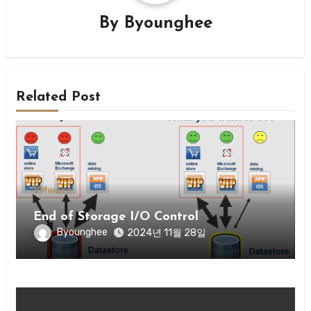
By
Byounghee
Related Post
VMware
End of Storage I/O Control
Byounghee
2024년 11월 28일