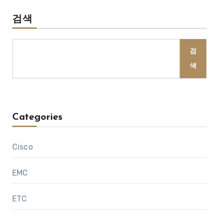
검색
검
색
Categories
Cisco
EMC
ETC