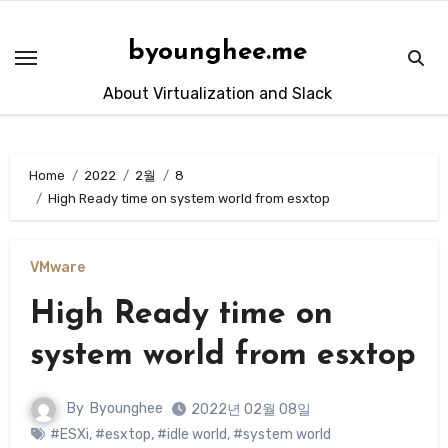
Skip
to
byounghee.me
content
About Virtualization and Slack
Home
2022
2월
8
High Ready time on system world from esxtop
VMware
High Ready time on
system world from esxtop
By
Byounghee
2022년 02월 08일
#ESXi
,
#esxtop
,
#idle world
,
#system world