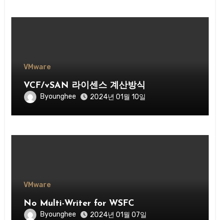
VMware
VCF/vSAN 라이센스 계산방식
Byounghee
2024년 01월 10일
VMware
No Multi-Writer for WSFC
Byounghee
2024년 01월 07일