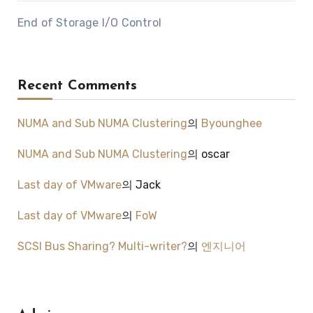
End of Storage I/O Control
Recent Comments
NUMA and Sub NUMA Clustering
의
Byounghee
NUMA and Sub NUMA Clustering
의
oscar
Last day of VMware
의
Jack
Last day of VMware
의
FoW
SCSI Bus Sharing? Multi-writer?
의
엔지니어