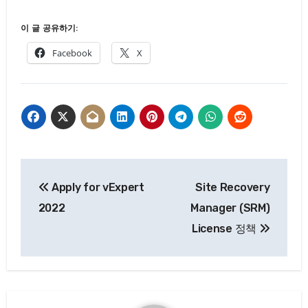
이 글 공유하기:
Facebook
X
글
Apply for vExpert
Site Recovery
탐
2022
Manager (SRM)
색
License 정책