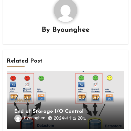
By
Byounghee
Related Post
VMware
End of Storage I/O Control
Byounghee
2024년 11월 28일