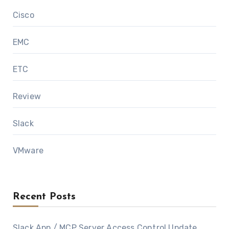
Cisco
EMC
ETC
Review
Slack
VMware
Recent Posts
Slack App / MCP Server Access Control Update