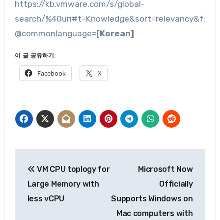
https://kb.vmware.com/s/global-
search/%40uri#t=Knowledge&sort=relevancy&f:
@commonlanguage=
[Korean]
이 글 공유하기:
Facebook
X
글
VM CPU toplogy for
Microsoft Now
탐
Large Memory with
Officially
색
less vCPU
Supports Windows on
Mac computers with