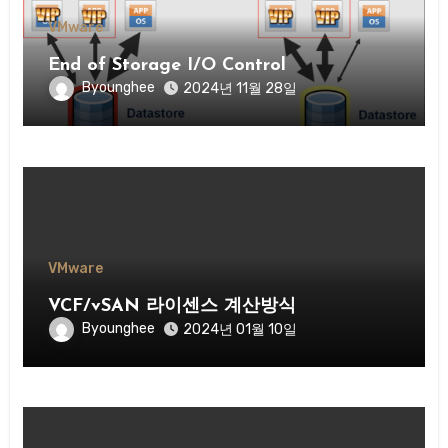
VMware
End of Storage I/O Control
Byounghee
2024년 11월 28일
VMware
VCF/vSAN 라이센스 계산방식
Byounghee
2024년 01월 10일