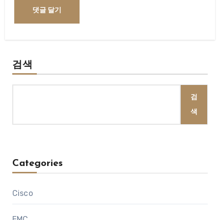
검색
검
색
Categories
Cisco
EMC