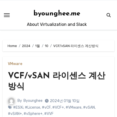
Skip
to
byounghee.me
content
About Virtualization and Slack
Home
2024
1월
10
VCF/vSAN 라이센스 계산방식
VMware
VCF/vSAN 라이센스 계산
방식
By
Byounghee
2024년 01월 10일
#ESXi
,
#License
,
#vCF
,
#VCF+
,
#VMware
,
#vSAN
,
#vSAN+
,
#vSphere+
,
#VVF