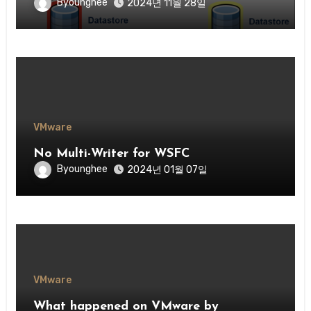
Byounghee
2024년 11월 28일
VMware
No Multi-Writer for WSFC
Byounghee
2024년 01월 07일
VMware
What happened on VMware by