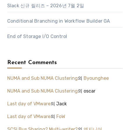
Slack 신규 릴리즈 – 2026년 7월 2일
Conditional Branching in Workflow Builder GA
End of Storage I/O Control
Recent Comments
NUMA and Sub NUMA Clustering
의
Byounghee
NUMA and Sub NUMA Clustering
의
oscar
Last day of VMware
의
Jack
Last day of VMware
의
FoW
SCSI Bus Sharing? Multi-writer?
의
엔지니어