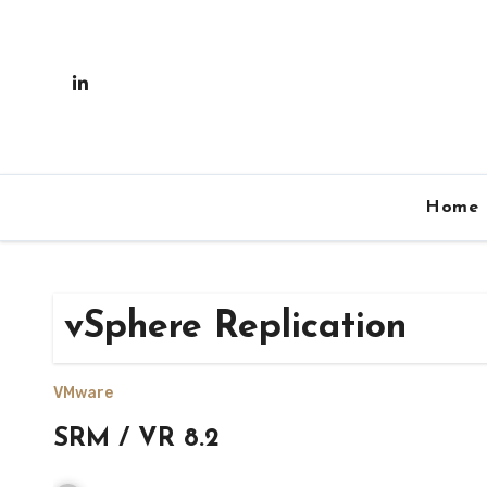
Skip
to
content
Home
vSphere Replication
VMware
SRM / VR 8.2