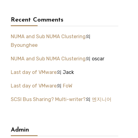
Recent Comments
NUMA and Sub NUMA Clustering
의
Byounghee
NUMA and Sub NUMA Clustering
의
oscar
Last day of VMware
의
Jack
Last day of VMware
의
FoW
SCSI Bus Sharing? Multi-writer?
의
엔지니어
Admin