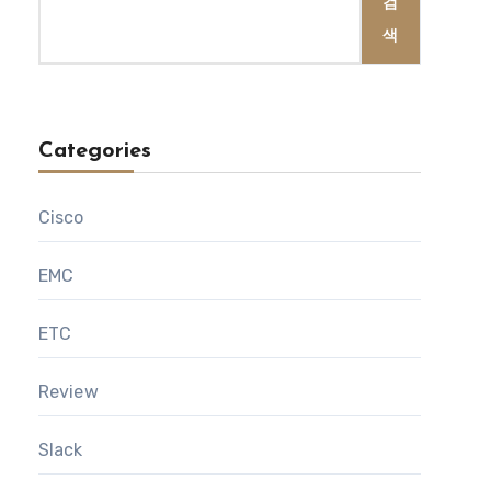
검
색
Categories
Cisco
EMC
ETC
Review
Slack