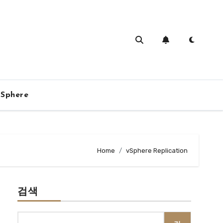
vSphere
Home
vSphere Replication
검색