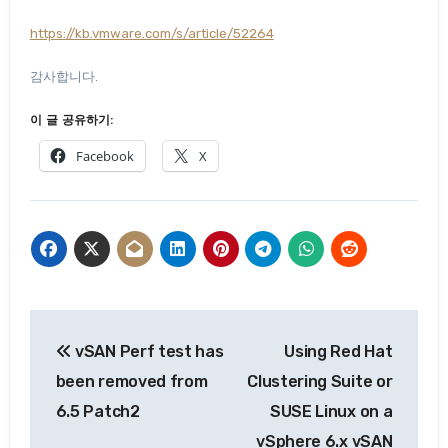
https://kb.vmware.com/s/article/52264
감사합니다.
이 글 공유하기:
Facebook
X
글
vSAN Perf test has
Using Red Hat
탐
been removed from
Clustering Suite or
색
6.5 Patch2
SUSE Linux on a
vSphere 6.x vSAN