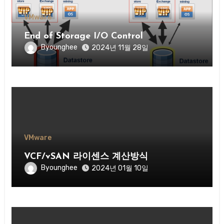
VMware
End of Storage I/O Control
Byounghee
2024년 11월 28일
VMware
VCF/vSAN 라이센스 계산방식
Byounghee
2024년 01월 10일