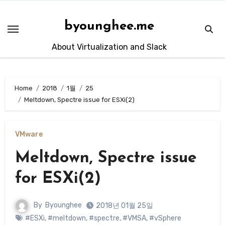
Skip
to
byounghee.me
content
About Virtualization and Slack
Home
2018
1월
25
Meltdown, Spectre issue for ESXi(2)
VMware
Meltdown, Spectre issue
for ESXi(2)
By
Byounghee
2018년 01월 25일
#ESXi
,
#meltdown
,
#spectre
,
#VMSA
,
#vSphere