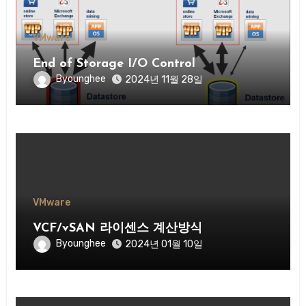
VMware
End of Storage I/O Control
Byounghee
2024년 11월 28일
VMware
VCF/vSAN 라이센스 계산방식
Byounghee
2024년 01월 10일