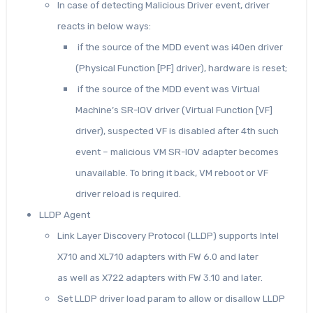
In case of detecting Malicious Driver event, driver
reacts in below ways:
if the source of the MDD event was i40en driver
(Physical Function [PF] driver), hardware is reset;
if the source of the MDD event was Virtual
Machine’s SR-IOV driver (Virtual Function [VF]
driver), suspected VF is disabled after 4th such
event – malicious VM SR-IOV adapter becomes
unavailable. To bring it back, VM reboot or VF
driver reload is required.
LLDP Agent
Link Layer Discovery Protocol (LLDP) supports Intel
X710 and XL710 adapters with FW 6.0 and later
as well as X722 adapters with FW 3.10 and later.
Set LLDP driver load param to allow or disallow LLDP