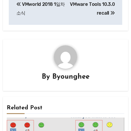
VMworld 2018 1일차
VMware Tools 10.3.0
탐
소식
recall
색
By
Byounghee
Related Post