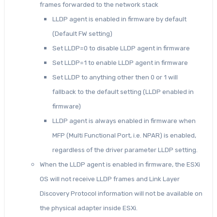
frames forwarded to the network stack
LLDP agent is enabled in firmware by default
(Default FW setting)
Set LLDP=0 to disable LLDP agent in firmware
Set LLDP=1 to enable LLDP agent in firmware
Set LLDP to anything other then 0 or 1 will
fallback to the default setting (LLDP enabled in
firmware)
LLDP agent is always enabled in firmware when
MFP (Multi Functional Port, i.e. NPAR) is enabled,
regardless of the driver parameter LLDP setting.
When the LLDP agent is enabled in firmware, the ESXi
OS will not receive LLDP frames and Link Layer
Discovery Protocol information will not be available on
the physical adapter inside ESXi.