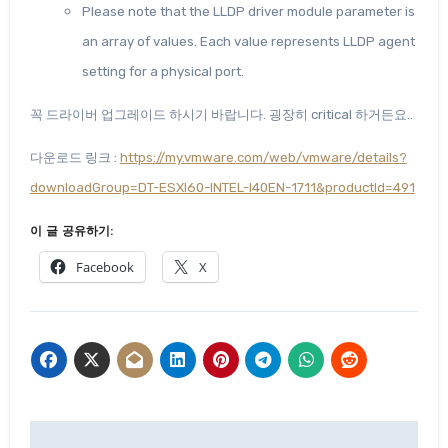
Please note that the LLDP driver module parameter is
an array of values. Each value represents LLDP agent
setting for a physical port.
꼭 드라이버 업그레이드 하시기 바랍니다. 굉장히 critical 하거든요..
다운로드 링크 :
https://my.vmware.com/web/vmware/details?
downloadGroup=DT-ESXI60-INTEL-I40EN-1711&productId=491
이 글 공유하기:
Facebook
X
글