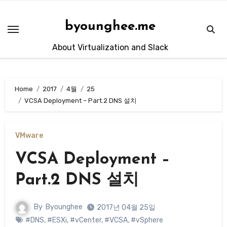
Skip
to
byounghee.me
content
About Virtualization and Slack
Home
2017
4월
25
VCSA Deployment – Part.2 DNS 설치
VMware
VCSA Deployment –
Part.2 DNS 설치
By
Byounghee
2017년 04월 25일
#DNS
,
#ESXi
,
#vCenter
,
#VCSA
,
#vSphere