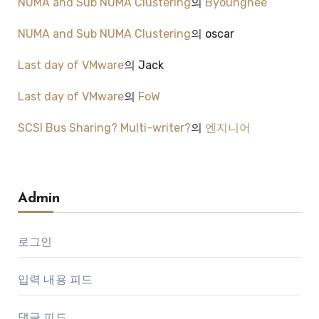
NUMA and Sub NUMA Clustering
의
Byounghee
NUMA and Sub NUMA Clustering
의
oscar
Last day of VMware
의
Jack
Last day of VMware
의
FoW
SCSI Bus Sharing? Multi-writer?
의
엔지니어
Admin
로그인
입력 내용 피드
댓글 피드