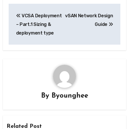
글
VCSA Deployment
vSAN Network Design
탐
– Part.1 Sizing &
Guide
색
deployment type
By
Byounghee
Related Post