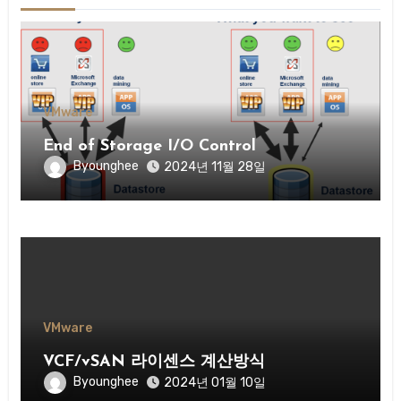
VMware
End of Storage I/O Control
Byounghee
2024년 11월 28일
VMware
VCF/vSAN 라이센스 계산방식
Byounghee
2024년 01월 10일