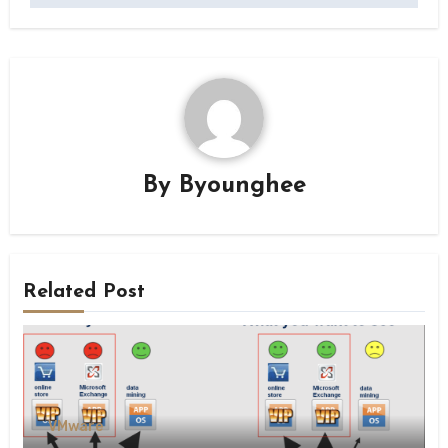
By
Byounghee
Related Post
VMware