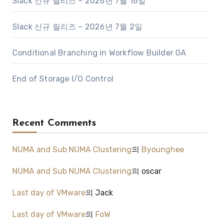
Slack 신규 릴리즈 – 2026년 7월 16일
Slack 신규 릴리즈 – 2026년 7월 2일
Conditional Branching in Workflow Builder GA
End of Storage I/O Control
Recent Comments
NUMA and Sub NUMA Clustering
의
Byounghee
NUMA and Sub NUMA Clustering
의
oscar
Last day of VMware
의
Jack
Last day of VMware
의
FoW