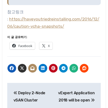
참고링크
:
https://haveyoutriedreinstalling.com/2016/12/
06/caution-vcha-snapshots/
이 글 공유하기:
Facebook
X
글
Deploy 2-Node
vExpert Application
탐
vSAN Cluster
2018 will be open
색