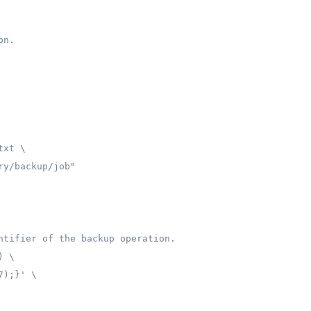
n.

xt \

y/backup/job"

ntifier of the backup operation.

 \

);}' \
