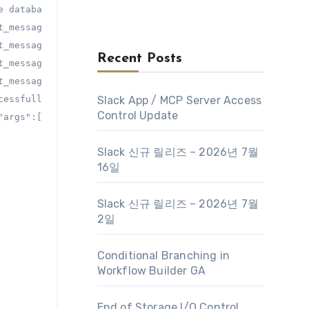
e database"],"default_message":"Successfully finished th
t_message":"Successfully finished the Configuration file
t_message":"Successfully finished the Configuration file
Recent Posts
t_message":"Successfully finished the Configuration file
t_message":"Successfully finished the Configuration file
cessfully finished the VCDB backup.","id":"com.vmware.ap
Slack App / MCP Server Access
Control Update
Slack 신규 릴리즈 – 2026년 7월
16일
Slack 신규 릴리즈 – 2026년 7월
2일
Conditional Branching in
Workflow Builder GA
End of Storage I/O Control