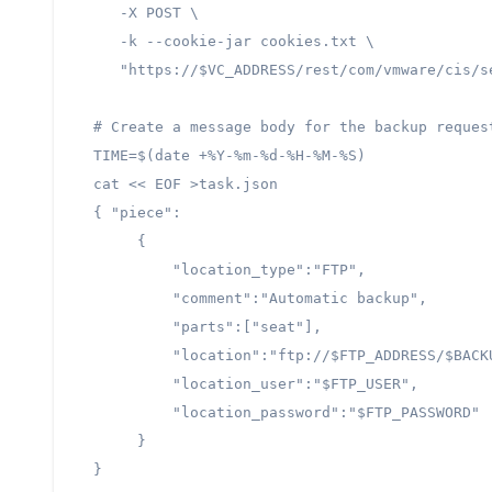
   -X POST \

   -k --cookie-jar cookies.txt \

   "https://$VC_ADDRESS/rest/com/vmware/cis/se
# Create a message body for the backup request
TIME=$(date +%Y-%m-%d-%H-%M-%S)

cat << EOF >task.json

{ "piece":

     {

         "location_type":"FTP",

         "comment":"Automatic backup",

         "parts":["seat"],

         "location":"ftp://$FTP_ADDRESS/$BACKU
         "location_user":"$FTP_USER",

         "location_password":"$FTP_PASSWORD"

     }

}
