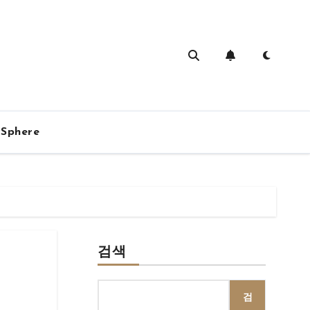
vSphere
검색
검