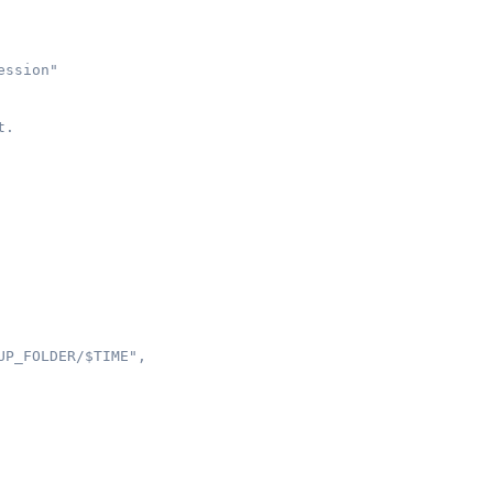
ssion"

.

P_FOLDER/$TIME",
