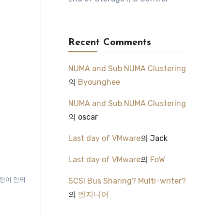
Recent Comments
NUMA and Sub NUMA Clustering
의
Byounghee
NUMA and Sub NUMA Clustering
의
oscar
Last day of VMware
의
Jack
Last day of VMware
의
FoW
실행이 안되
SCSI Bus Sharing? Multi-writer?
의
엔지니어