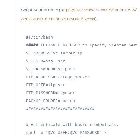
Script Source Code (h
ttps://pubs.vmware.com/vsphere-6-5
678E-4028-874F-1F83036D2E85.html
)
#!/bin/bash

##### EDITABLE BY USER to specify vCenter Ser
VC_ADDRESS=vc_server_ip

VC_USER=sso_user

VC_PASSWORD=sso_pass

FTP_ADDRESS=storage_server

FTP_USER=ftpuser

FTP_PASSWORD=ftpuser

BACKUP_FOLDER=backup

############################

# Authenticate with basic credentials.

curl -u "$VC_USER:$VC_PASSWORD" \
