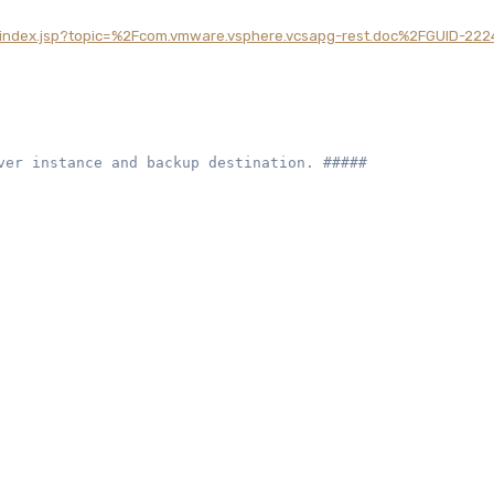
/index.jsp?topic=%2Fcom.vmware.vsphere.vcsapg-rest.doc%2FGUID-22
ver instance and backup destination. #####
