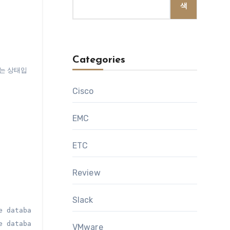
색
Categories
없는 상태입
Cisco
EMC
ETC
Review
Slack
e database"],"default_message":"Successfully finished th
e database"],"default_message":"Successfully finished th
VMware