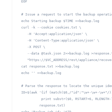
EOF

# Issue a request to start the backup operatio
echo Starting backup $TIME >>backup.log

curl -k --cookie cookies.txt \

   -H 'Accept:application/json' \

   -H 'Content-Type:application/json' \

   -X POST \

   --data @task.json 2>>backup.log >response.t
   "https://$VC_ADDRESS/rest/appliance/recover
cat response.txt >>backup.log

echo '' >>backup.log

# Parse the response to locate the unique ide
ID=$(awk '{if (match($0,/"id":"\w+-\w+-\w+"/))
          print substr($0, RSTART+6, RLENGTH-7
         response.txt)

echo 'Backup job id: '$ID
